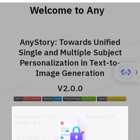
iic
/
AnyStory
132
详
通义实验室
情