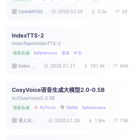
OpenMOSS
2026.03.20
3.3k
28
IndexTTS-2
IndexTeam/IndexTTS-2
语音合成
Safetensors
英语
中文
Index Team
2026.01.21
181.5k
946
CosyVoice语音生成大模型2.0-0.5B
iic/CosyVoice2-0.5B
语音合成
PyTorch
ONNX
Safetensors
通义实验室
2026.01.29
1.9m
736