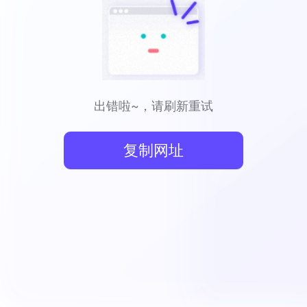
出错啦~，请刷新重试
复制网址