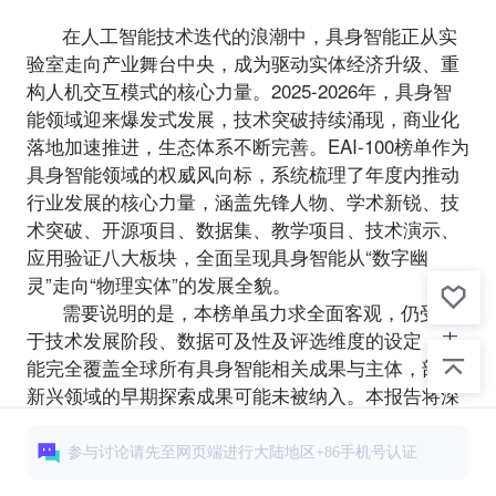
在人工智能技术迭代的浪潮中，具身智能正从实
验室走向产业舞台中央，成为驱动实体经济升级、重
构人机交互模式的核心力量。2025-2026年，具身智
能领域迎来爆发式发展，技术突破持续涌现，商业化
落地加速推进，生态体系不断完善。EAI-100榜单作为
具身智能领域的权威风向标，系统梳理了年度内推动
行业发展的核心力量，涵盖先锋人物、学术新锐、技
术突破、开源项目、数据集、教学项目、技术演示、
应用验证八大板块，全面呈现具身智能从“数字幽
灵”走向“物理实体”的发展全貌。
需要说明的是，本榜单虽力求全面客观，仍受限
于技术发展阶段、数据可及性及评选维度的设定，未
能完全覆盖全球所有具身智能相关成果与主体，部分
新兴领域的早期探索成果可能未被纳入。本报告将深
度解读榜单核心内容，剖析行业发展趋势，结合榜单
客观呈现行业现状，为从业者、研究者提供清晰的行
参与讨论请先至网页端进行大陆地区+86手机号认证
业参考。