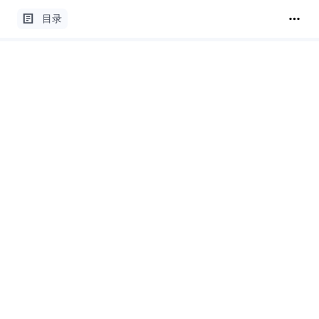
© 2022-
2026
ModelScope
.cn
版权所有
目录